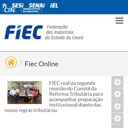
PARA
PARA
PARA
PRO
SOBR
CONT
VOCÊ
INDÚ
SIND
ESG
NÓS
Fiec Online
FIEC realiza segunda
reunião do Comitê da
Reforma Tributária para
acompanhar preparação
institucional diante das
novas regras tributárias