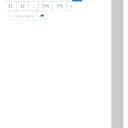
11
12
...
774
775
»