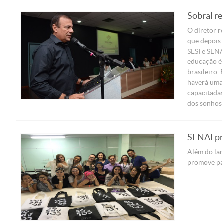
Sobral r
O diretor r
que depois 
SESI e SENA
educação é 
brasileiro
haverá uma 
capacitadas
dos sonhos 
SENAI pr
Além do lan
promove pal