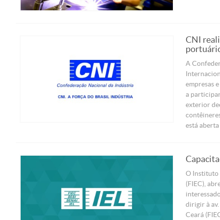
CNI real
portuário
A Confeder
Internacion
empresas e
a particip
exterior de
contêineres
está aberta 
Capacita
O Instituto
(FIEC), abr
interessado
dirigir à a
Ceará (FIEC