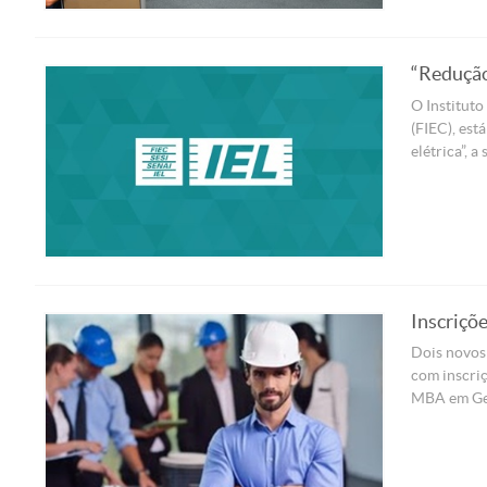
“Redução
O Instituto
(FIEC), est
elétrica”, a
Inscriçõ
Dois novos 
com inscriç
MBA em Ges