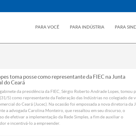
PARA VOCÊ
PARA INDÚSTRIA
PARA SIN
opes toma posse como representante da FIEC na Junta
l do Ceará
 gabinete da presidência da FIEC, Sérgio Roberto Andrade Lopes, tomou 
 (31/5) como representante da Federação das Indústrias no colegiado de v
mercial do Ceará (Jucec). Na ocasião foi empossada a nova diretoria da J
nte a advogada Carolina Monteiro, que ressaltou em seu discurso, o
 de efetivar a implementação da Rede Simples, a fim de auxiliar o
or e incentivá-lo a empreender.