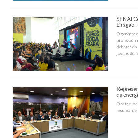
SENAI Ce
Dragão F
O gerente 
profissiona
debates do 
jovens do 
Represen
da energi
O setor ind
insumo, de