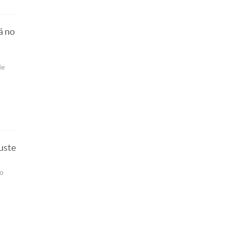
á no
de
uste
do