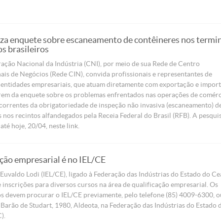
iza enquete sobre escaneamento de contêineres nos termi
s brasileiros
ação Nacional da Indústria (CNI), por meio de sua Rede de Centro
ais de Negócios (Rede CIN), convida profissionais e representantes de
 entidades empresariais, que atuam diretamente com exportação e import
arem da enquete sobre os problemas enfrentados nas operações de comér
correntes da obrigatoriedade de inspeção não invasiva (escaneamento) d
 nos recintos alfandegados pela Receia Federal do Brasil (RFB). A pesqui
até hoje, 20/04, neste link.
ção empresarial é no IEL/CE
 Euvaldo Lodi (IEL/CE), ligado à Federação das Indústrias do Estado do Ce
e inscrições para diversos cursos na área de qualificação empresarial. Os
s devem procurar o IEL/CE previamente, pelo telefone (85) 4009-6300, o
v. Barão de Studart, 1980, Aldeota, na Federação das Indústrias do Estado 
).