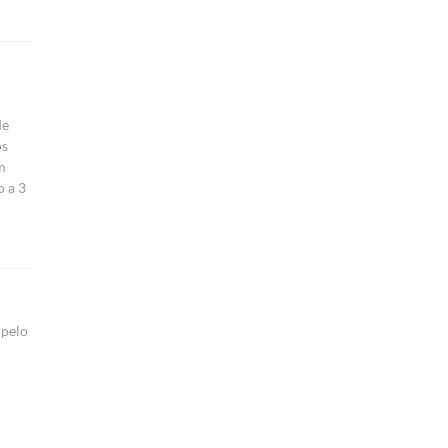
de
os
m
o a 3
 pelo