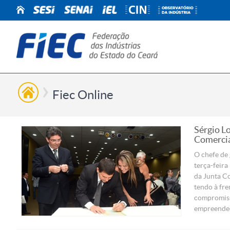
Fiec Online
Sérgio L
Comercia
O chefe de
terça-feira
da Junta Co
tendo à fre
compromisso
empreended