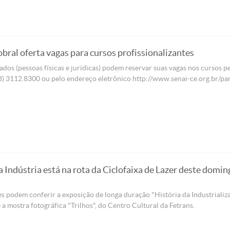
bral oferta vagas para cursos profissionalizantes
ados (pessoas físicas e jurídicas) podem reservar suas vagas nos cursos p
8) 3112.8300 ou pelo endereço eletrônico http://www.senai-ce.org.br/pa
 Indústria está na rota da Ciclofaixa de Lazer deste domin
es podem conferir a exposição de longa duração "História da Industrializ
 a mostra fotográfica "Trilhos", do Centro Cultural da Fetrans.