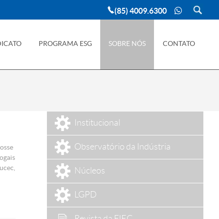
(85) 4009.6300
DICATO
PROGRAMA ESG
SOBRE NÓS
CONTATO
Institucional
Observatório da Indústria
posse
ogais
ucec,
Núcleos
LGPD
Revista da FIEC