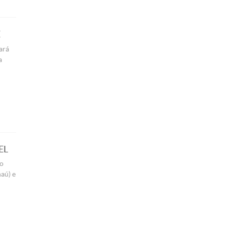
E
ará
a
EL
ão
aú) e