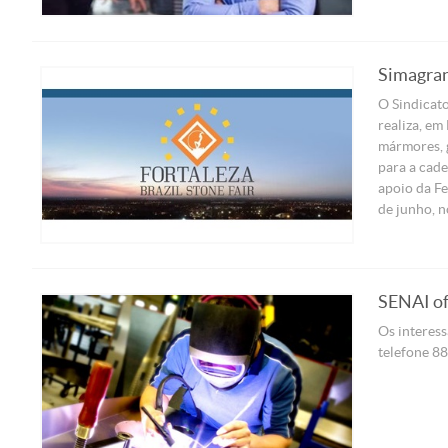
Simagran 
O Sindicato
realiza, em
mármores, 
para a cade
apoio da Fe
de junho, n
SENAI of
Os interess
telefone 88