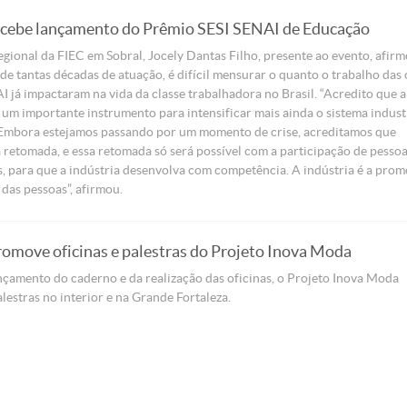
ecebe lançamento do Prêmio SESI SENAI de Educação
egional da FIEC em Sobral, Jocely Dantas Filho, presente ao evento, afir
de tantas décadas de atuação, é difícil mensurar o quanto o trabalho das 
I já impactaram na vida da classe trabalhadora no Brasil. “Acredito que a
um importante instrumento para intensificar mais ainda o sistema indust
. Embora estejamos passando por um momento de crise, acreditamos que
retomada, e essa retomada só será possível com a participação de pesso
, para que a indústria desenvolva com competência. A indústria é a prom
das pessoas”, afirmou.
omove oficinas e palestras do Projeto Inova Moda
çamento do caderno e da realização das oficinas, o Projeto Inova Moda
estras no interior e na Grande Fortaleza.