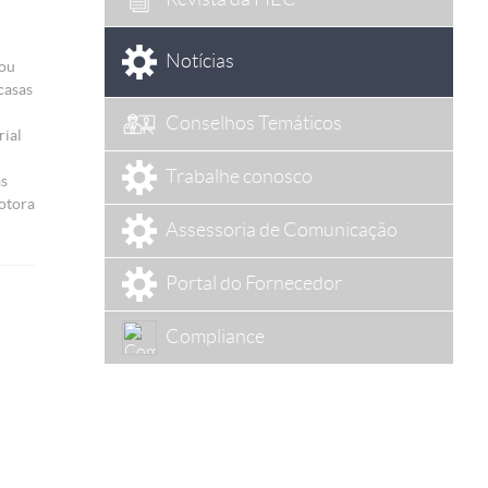
Notícias
mou
casas
Conselhos Temáticos
rial
Trabalhe conosco
as
otora
Assessoria de Comunicação
Portal do Fornecedor
Compliance