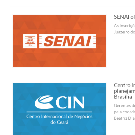
SENAI ofe
As inscriçõ
Juazeiro do
Centro I
planejam
Brasília
Gerentes de
pela coord
Beatriz Dia