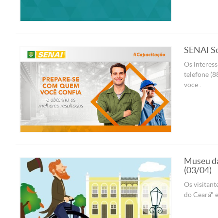
SENAI So
Os interess
telefone (8
voce .
Museu da
(03/04)
Os visitant
do Ceará" e