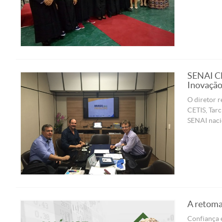
SENAI CE
Inovação
O diretor 
CETIS, Tarc
SENAI nacio
A retoma
Confiança é