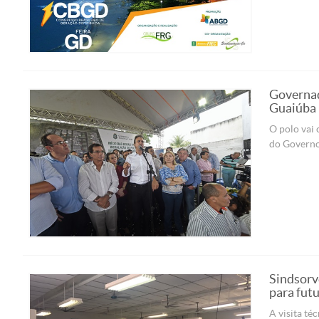
Governad
Guaiúba
O polo vai
do Governo
Sindsorv
para futu
A visita té