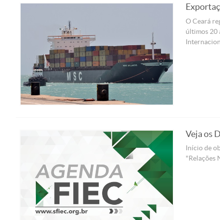
Exportaç
O Ceará reg
últimos 20
Internacio
Veja os 
Início de o
"Relações 