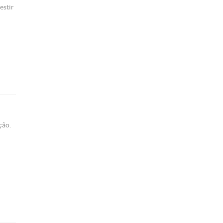
estir
ção.