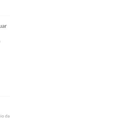
uar
m
io da