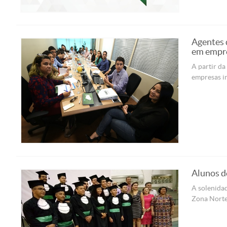
Agentes 
em empr
A partir da
empresas in
Alunos d
A solenida
Zona Norte