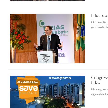
Eduardo 
O president
momento br
Congress
FIEC
O congresso
organizador