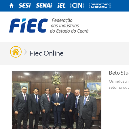
Fiec Online
Beto Stu
Os industri
setor produ