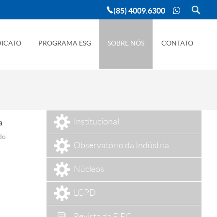
(85) 4009.6300
DICATO
PROGRAMA ESG
SOBRE NÓS
CONTATO
Institucional
a
do
Observatório da Indústria
Núcleos
LGPD
Revista da FIEC