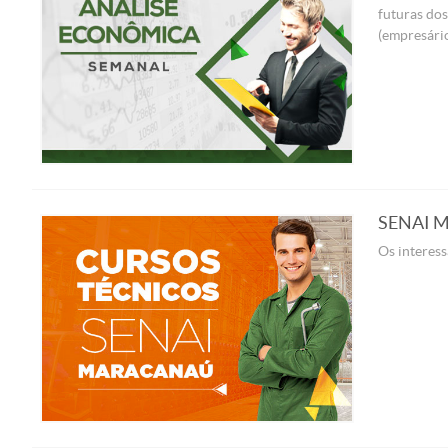
futuras dos
(empresário
SENAI Ma
Os interess