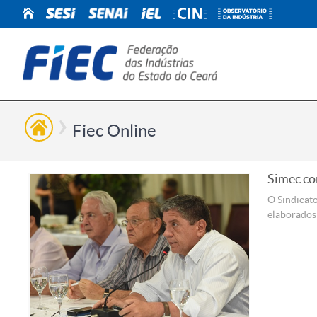
Fiec Online
Simec co
O Sindicato
elaborados 