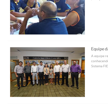
Equipe d
A equipe re
conhecendo
Sistema FI