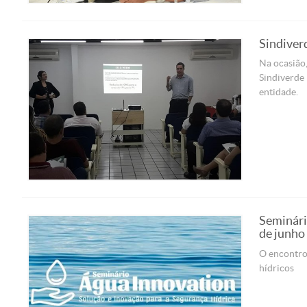
Sindiver
Na ocasião,
Sindiverde 
entidade.
Seminári
de junho
O encontro 
hídricos