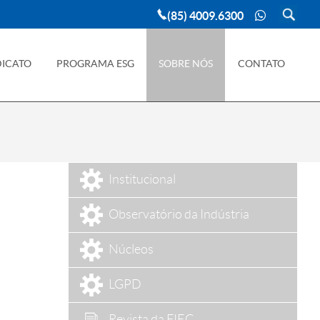
(85) 4009.6300
DICATO
PROGRAMA ESG
SOBRE NÓS
CONTATO
Institucional
Observatório da Indústria
Núcleos
LGPD
Revista da FIEC