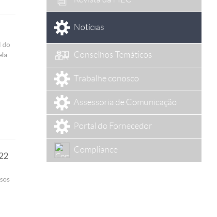
Notícias
l do
Conselhos Temáticos
ela
Trabalhe conosco
Assessoria de Comunicação
Portal do Fornecedor
Compliance
 22
rsos