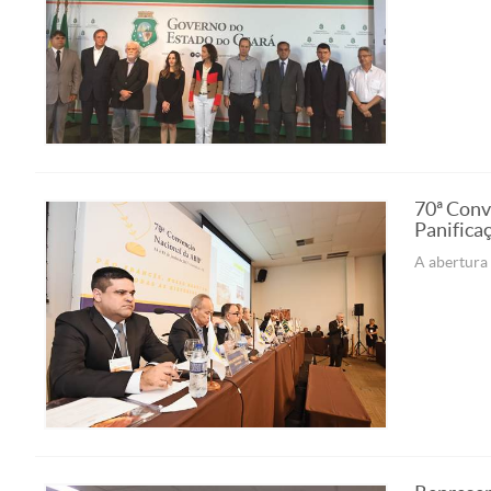
70ª Conv
Panifica
A abertura 