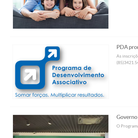
PDA prom
As inscriçõ
(85)3421.54
Governo 
O Programa 