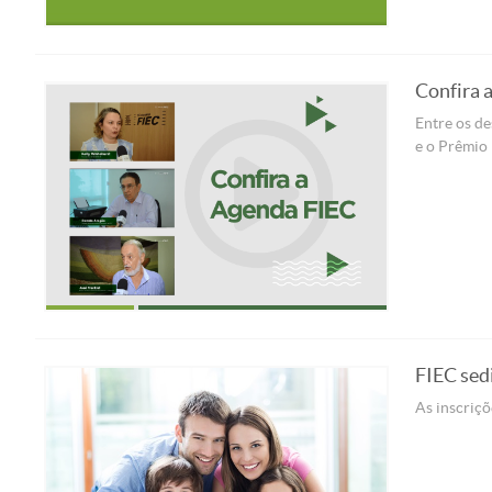
Confira 
Entre os d
e o Prêmio
FIEC sed
As inscriçõ