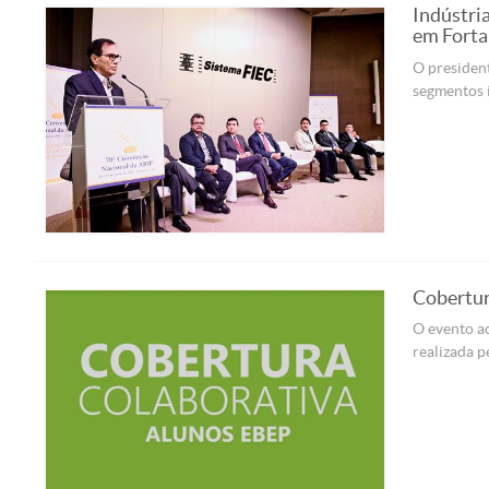
Indústri
em Forta
O president
segmentos i
Cobertur
O evento ac
realizada p