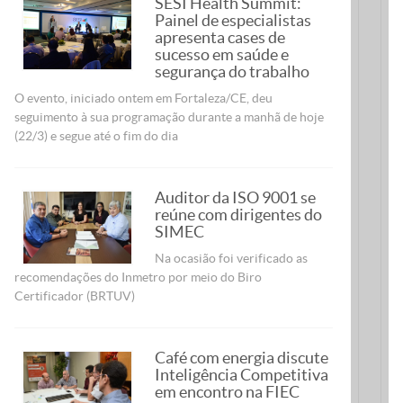
SESI Health Summit:
Painel de especialistas
apresenta cases de
sucesso em saúde e
segurança do trabalho
O evento, iniciado ontem em Fortaleza/CE, deu
seguimento à sua programação durante a manhã de hoje
(22/3) e segue até o fim do dia
Auditor da ISO 9001 se
reúne com dirigentes do
SIMEC
Na ocasião foi verificado as
recomendações do Inmetro por meio do Biro
Certificador (BRTUV)
Café com energia discute
Inteligência Competitiva
em encontro na FIEC