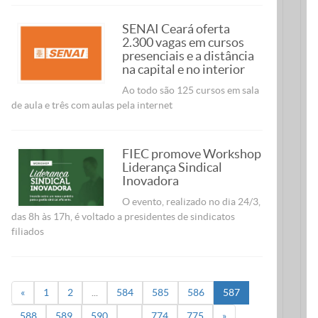
SENAI Ceará oferta
2.300 vagas em cursos
presenciais e a distância
na capital e no interior
Ao todo são 125 cursos em sala
de aula e três com aulas pela internet
FIEC promove Workshop
Liderança Sindical
Inovadora
O evento, realizado no dia 24/3,
das 8h às 17h, é voltado a presidentes de sindicatos
filiados
«
1
2
...
584
585
586
587
588
589
590
...
774
775
»