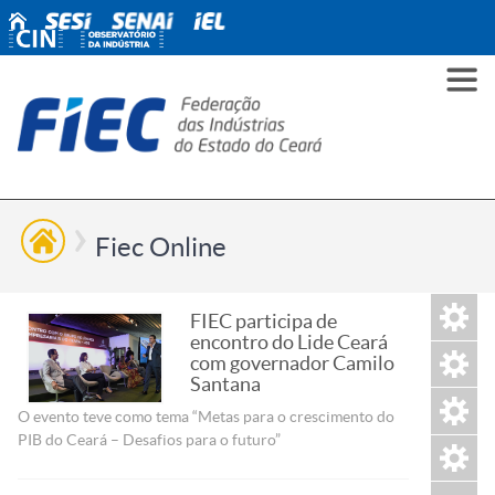
PARA
PARA
PARA
PRO
SOBR
CONT
VOCÊ
INDÚ
SIND
ESG
NÓS
Fiec Online
FIEC participa de
encontro do Lide Ceará
com governador Camilo
Santana
O evento teve como tema “Metas para o crescimento do
PIB do Ceará – Desafios para o futuro”