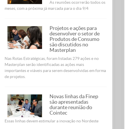
As reuniões ocorrerão todos os
meses, com a próxima já marcada para o dia 9/4
Projetos e ações para
desenvolver o setor de
Produtos de Consumo
são discutidos no
Masterplan
Nas Rotas Estratégicas, foram listadas 279 ações e no
Masterplan serão identificadas as ações mais
importantes e viáveis para serem desenvolvidas em forma
de projetos.
Novas linhas da Finep
são apresentadas
durante reunião do
Cointec
Essas linhas devem estimular a inovação no Nordeste