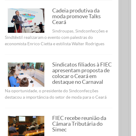
Cadeia produtiva da
moda promove Talks
Ceará
Sindroupas, Sindconfecções e
Sindtêxtil realizaram o evento com palestras do
economista Enrico Cietta e estilista Walter Rodrigues
Sindicatos filiados à FIEC
apresentam proposta de
colocar o Ceará em
destaque no Carnaval
Na oportunidade, o presidente do Sindconfecções
destacou a importância do setor de moda para o Ceará
FIEC recebe reunião da
Câmara Tributária do
Simec