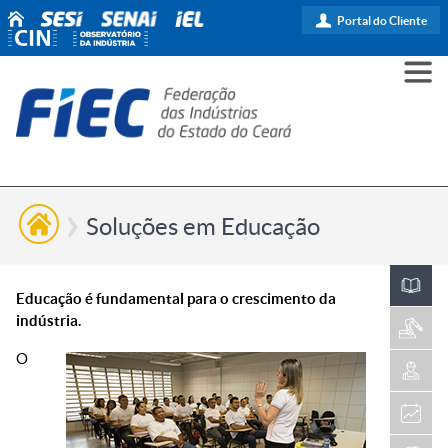
Portal do Cliente
PARA
PARA
PARA
PRO
SOBR
CONT
VOCÊ
INDÚ
SIND
ESG
NÓS
Soluções em Educação
Educação é fundamental para o crescimento da
indústria.
O