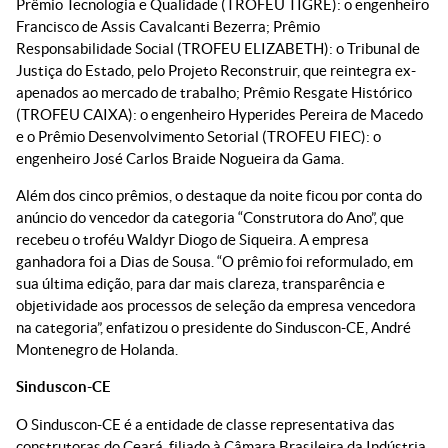
Prêmio Tecnologia e Qualidade (TROFEU TIGRE): o engenheiro
Francisco de Assis Cavalcanti Bezerra; Prêmio
Responsabilidade Social (TROFEU ELIZABETH): o Tribunal de
Justiça do Estado, pelo Projeto Reconstruir, que reintegra ex-
apenados ao mercado de trabalho; Prêmio Resgate Histórico
(TROFEU CAIXA): o engenheiro Hyperides Pereira de Macedo
e o Prêmio Desenvolvimento Setorial (TROFEU FIEC): o
engenheiro José Carlos Braide Nogueira da Gama.
Além dos cinco prêmios, o destaque da noite ficou por conta do
anúncio do vencedor da categoria “Construtora do Ano”, que
recebeu o troféu Waldyr Diogo de Siqueira. A empresa
ganhadora foi a Dias de Sousa. “O prêmio foi reformulado, em
sua última edição, para dar mais clareza, transparência e
objetividade aos processos de seleção da empresa vencedora
na categoria”, enfatizou o presidente do Sinduscon-CE, André
Montenegro de Holanda.
Sinduscon-CE
O Sinduscon-CE é a entidade de classe representativa das
construtoras do Ceará, filiado à Câmara Brasileira da Indústria