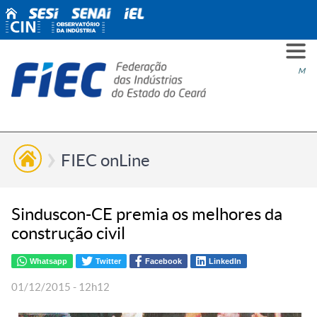
PARA
PARA
PARA
PRO
SOBR
CONT
Men
VOCÊ
INDÚ
SIND
ESG
NÓS
FIEC onLine
Sinduscon-CE premia os melhores da
construção civil
Whatsapp
Twitter
Facebook
LinkedIn
01/12/2015 - 12h12