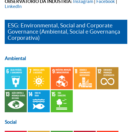
OBSERVATÓRIO DA INDÚSTRIA:
Instagram
|
Facebook
|
LinkedIn
ESG: Environmental, Social and Corporate
Governance (Ambiental, Social e Governança
Corporativa)
Ambiental
Social