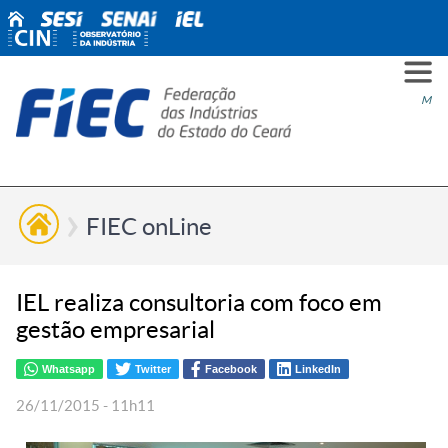
PARA
PARA
PARA
PRO
SOBR
CONT
Men
VOCÊ
INDÚ
SIND
ESG
NÓS
FIEC onLine
IEL realiza consultoria com foco em
gestão empresarial
Whatsapp
Twitter
Facebook
LinkedIn
26/11/2015 - 11h11