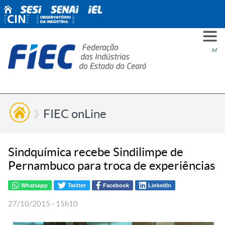
PARA
PARA
PARA
PRO
SOBR
CONT
Men
VOCÊ
INDÚ
SIND
ESG
NÓS
FIEC onLine
Sindquímica recebe Sindilimpe de
Pernambuco para troca de experiências
Whatsapp
Twitter
Facebook
LinkedIn
27/10/2015 - 15h10