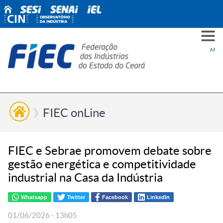
PARA
PARA
PARA
PRO
SOBR
CONT
Men
VOCÊ
INDÚ
SIND
ESG
NÓS
FIEC onLine
FIEC e Sebrae promovem debate sobre
gestão energética e competitividade
industrial na Casa da Indústria
Whatsapp
Twitter
Facebook
LinkedIn
01/06/2026 - 13h05