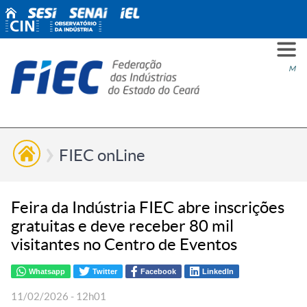
PARA
PARA
PARA
PRO
SOBR
CONT
Men
VOCÊ
INDÚ
SIND
ESG
NÓS
FIEC onLine
Feira da Indústria FIEC abre inscrições
gratuitas e deve receber 80 mil
visitantes no Centro de Eventos
Whatsapp
Twitter
Facebook
LinkedIn
11/02/2026 - 12h01