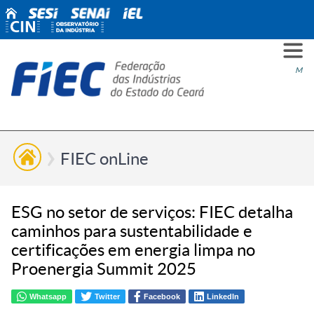
PARA
PARA
PARA
PRO
SOBR
CONT
Men
VOCÊ
INDÚ
SIND
ESG
NÓS
FIEC onLine
ESG no setor de serviços: FIEC detalha
caminhos para sustentabilidade e
certificações em energia limpa no
Proenergia Summit 2025
Whatsapp
Twitter
Facebook
LinkedIn