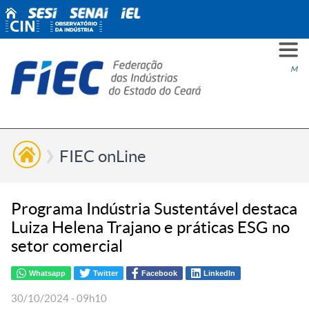
PARA
PARA
PARA
PRO
SOBR
CONT
Men
VOCÊ
INDÚ
SIND
ESG
NÓS
FIEC onLine
Programa Indústria Sustentável destaca
Luiza Helena Trajano e práticas ESG no
setor comercial
Whatsapp
Twitter
Facebook
LinkedIn
30/10/2024 - 09h10