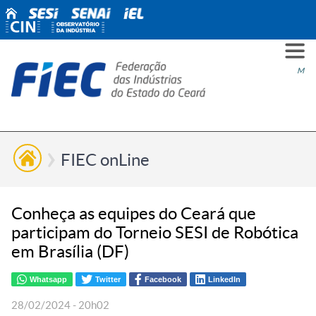
PARA
PARA
PARA
PRO
SOBR
CONT
Men
VOCÊ
INDÚ
SIND
ESG
NÓS
FIEC onLine
Conheça as equipes do Ceará que
participam do Torneio SESI de Robótica
em Brasília (DF)
Whatsapp
Twitter
Facebook
LinkedIn
28/02/2024 - 20h02