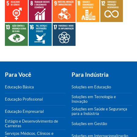
Para Você
Para Indústria
Educação Básica
Soluções em Educação
Soluções em Tecnologia e
Educação Profissional
Inovação
Soluções em Saúde e Segurança
Educação Empresarial
para a Indústria
Estágio e Desenvolvimento de
Soluções em Gestão
Carreiras
Serviços Médicos, Clínicos e
Soluções em Internacionalização