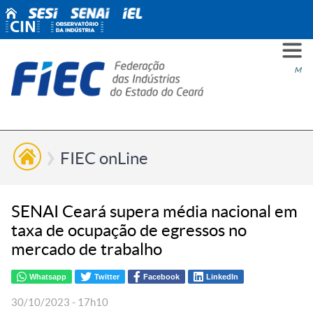
PARA
PARA
PARA
PRO
SOBR
CONT
Men
VOCÊ
INDÚ
SIND
ESG
NÓS
FIEC onLine
SENAI Ceará supera média nacional em
taxa de ocupação de egressos no
mercado de trabalho
Whatsapp
Twitter
Facebook
LinkedIn
30/10/2023 - 17h10