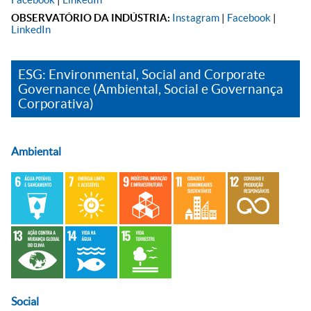
OBSERVATÓRIO DA INDÚSTRIA:
Instagram
|
Facebook
|
LinkedIn
ESG: Environmental, Social and Corporate
Governance (Ambiental, Social e Governança
Corporativa)
Ambiental
Social