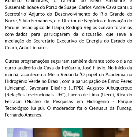
Roberto Guimarães, o Diretor do Meio Ambiente e
Sustentabilidade do Porto de Suape, Carlos André Cavalcanti, o
Secretário Adjunto do Desenvolvimento do Rio Grande do
Norte, Sílvio Fernandes, e o Diretor de Negócios e Inovação do
Parque Tecnológico de Itaipu, Rodrigo Régios Galvão foram os
convidados para participarem da discussão, que teve a
mediação do Secretário Executivo de Energia do Estado do
Ceará, Adão Linhares.
Outras programações seguiram também durante todo o dia no
outro auditório da Casa da Indústria, José Flávio. No início da
manhã, aconteceu a Mesa Redonda ‘O papel da Academia no
Hidrogênio Verde no Brasil’, com a participação de Ênnio Peres
(Unicamp), Sayonara Elisário (UFPB), Augusto Albuquerque
(Relações Institucionais UFC), Lutero de Lima (Uece), Ricardo
Ferracin (Núcleo de Pesquisas em Hidrogênio - Parque
Tecnológico Itaipu). O moderador foi o Cientista da Funcap,
Fernando Antunes.