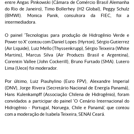
entre Angas Pinkowski (Câmara de Comércio Brasil Alemanha
do Rio de Janeiro), Timo Bollerhey (H2 Global), Peggy Schulz
(BMWI). Monica Panik, consultora da FIEC, foi a
intermediadora.
O painel ‘Tecnologias para produção de Hidrogênio Verde e
Power to X’ contou com Daniel Lopes (Hyrton), Sérgio Gutierrez
(Air Liquide), Luiz Mello (Thyssenkrupp), Sérgio Teixeira (White
Martins), Marcus Silva (Air Products Brasil e Argentina),
Corentin Vallee (John Cockerill), Bruno Furtado (SMA). Lutero
Lima (Uece) foi moderador.
Por último, Luiz Piauhylino (Euro FPV), Alexandre Imperial
(DNV), Jorge Rivera (Secretário Nacional de Energía Panamá),
Hans Kulenkampff (Associação Chilena de Hidrogênio), foram
convidados a participar do painel ‘O Cenário Internacional do
Hidrogênio - Portugal, Noruega, Chile e Panamá’, que contou
com a moderação de Isabela Teixeira, SENAI Ceará.