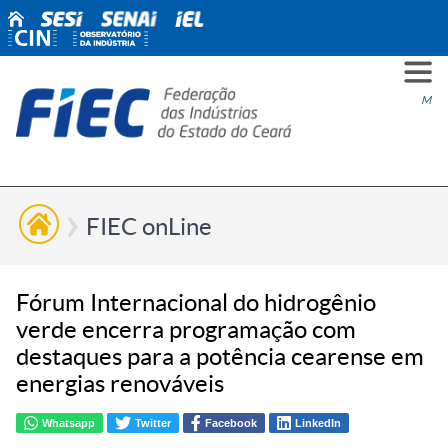
PARA
PARA
PARA
PRO
SOBR
CONT
Men
VOCÊ
INDÚ
SIND
ESG
NÓS
FIEC onLine
Fórum Internacional do hidrogênio
verde encerra programação com
destaques para a potência cearense em
energias renováveis
Whatsapp
Twitter
Facebook
LinkedIn