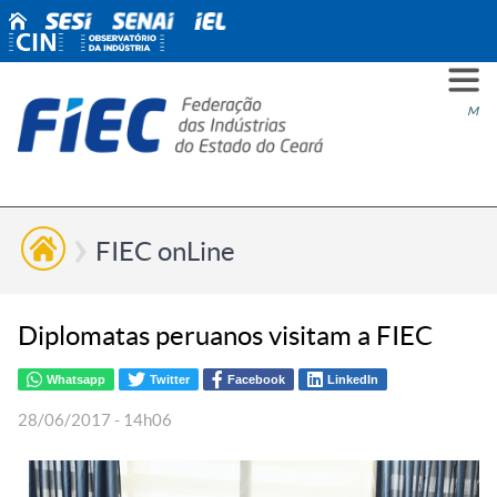
PARA
PARA
PARA
PRO
SOBR
CONT
Men
VOCÊ
INDÚ
SIND
ESG
NÓS
FIEC onLine
Diplomatas peruanos visitam a FIEC
Whatsapp
Twitter
Facebook
LinkedIn
28/06/2017 - 14h06