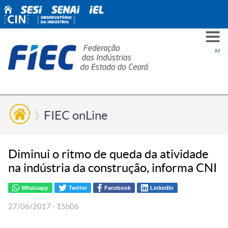
PARA
PARA
PARA
PRO
SOBR
CONT
Men
VOCÊ
INDÚ
SIND
ESG
NÓS
FIEC onLine
Diminui o ritmo de queda da atividade
na indústria da construção, informa CNI
Whatsapp
Twitter
Facebook
LinkedIn
27/06/2017 - 15h06