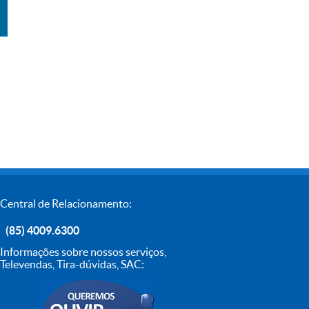
Central de Relacionamento:
(85) 4009.6300
Informações sobre nossos serviços,
Televendas, Tira-dúvidas, SAC: