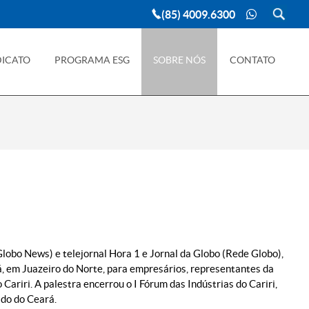
(85) 4009.6300
DICATO
PROGRAMA ESG
SOBRE NÓS
CONTATO
obo News) e telejornal Hora 1 e Jornal da Globo (Rede Globo),
á, em Juazeiro do Norte, para empresários, representantes da
Cariri. A palestra encerrou o I Fórum das Indústrias do Cariri,
ado do Ceará.