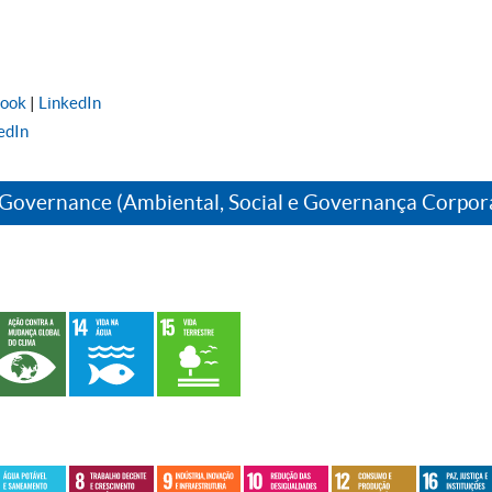
book
|
LinkedIn
edIn
 Governance (Ambiental, Social e Governança Corpor