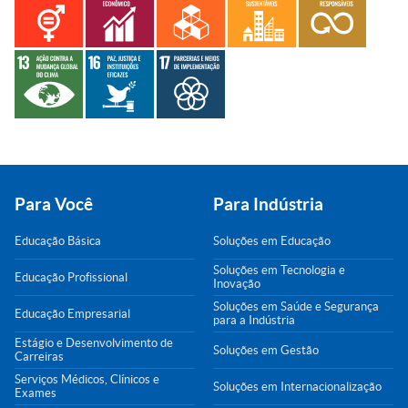
Para Você
Para Indústria
Educação Básica
Soluções em Educação
Soluções em Tecnologia e
Educação Profissional
Inovação
Soluções em Saúde e Segurança
Educação Empresarial
para a Indústria
Estágio e Desenvolvimento de
Soluções em Gestão
Carreiras
Serviços Médicos, Clínicos e
Soluções em Internacionalização
Exames