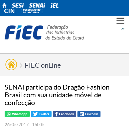
PARA
PARA
PARA
PRO
SOBR
CONT
Men
VOCÊ
INDÚ
SIND
ESG
NÓS
FIEC onLine
SENAI participa do Dragão Fashion
Brasil com sua unidade móvel de
confecção
Whatsapp
Twitter
Facebook
LinkedIn
26/05/2017 - 16h05