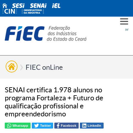
PARA
PARA
PARA
PRO
SOBR
CONT
Men
VOCÊ
INDÚ
SIND
ESG
NÓS
FIEC onLine
SENAI certifica 1.978 alunos no
programa Fortaleza + Futuro de
qualificação profissional e
empreendedorismo
Whatsapp
Twitter
Facebook
LinkedIn