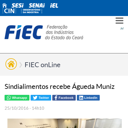
PARA
PARA
PARA
PRO
SOBR
CONT
Men
VOCÊ
INDÚ
SIND
ESG
NÓS
FIEC onLine
Sindialimentos recebe Águeda Muniz
Whatsapp
Twitter
Facebook
LinkedIn
25/10/2016 - 14h10