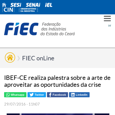
PARA
PARA
PARA
PRO
SOBR
CONT
Men
VOCÊ
INDÚ
SIND
ESG
NÓS
FIEC onLine
IBEF-CE realiza palestra sobre a arte de
aproveitar as oportunidades da crise
Whatsapp
Twitter
Facebook
LinkedIn
29/07/2016 - 11h07