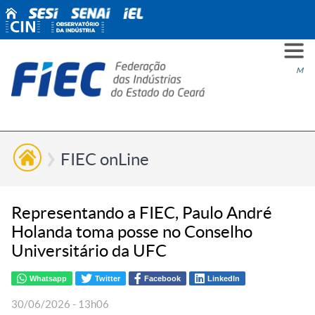
PARA
PARA
PARA
PRO
SOBR
CONT
Men
VOCÊ
INDÚ
SIND
ESG
NÓS
FIEC onLine
Representando a FIEC, Paulo André
Holanda toma posse no Conselho
Universitário da UFC
Whatsapp
Twitter
Facebook
LinkedIn
30/06/2026 - 13h06