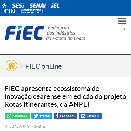
PARA
PARA
PARA
PRO
SOBR
CONT
Men
VOCÊ
INDÚ
SIND
ESG
NÓS
FIEC onLine
FIEC apresenta ecossistema de
inovação cearense em edição do projeto
Rotas Itinerantes, da ANPEI
Whatsapp
Twitter
Facebook
LinkedIn
25/06/2026 - 08h06