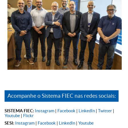
Acompanhe o Sistema FIEC nas redes sociais:
SISTEMA FIEC:
Instagram
|
Facebook
|
LinkedIn
|
Twitter
|
Youtube
|
Flickr
SESI:
Instagram
|
Facebook
|
LinkedIn
|
Youtube