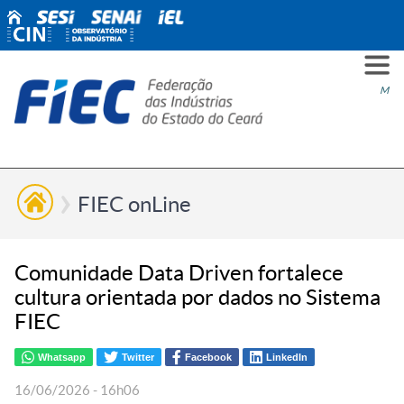
PARA
PARA
PARA
PRO
SOBR
CONT
Men
VOCÊ
INDÚ
SIND
ESG
NÓS
FIEC onLine
Comunidade Data Driven fortalece
cultura orientada por dados no Sistema
FIEC
Whatsapp
Twitter
Facebook
LinkedIn
16/06/2026 - 16h06