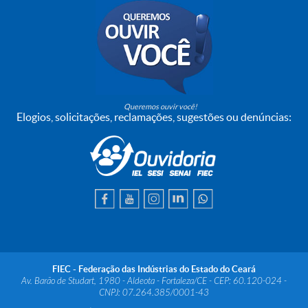
Queremos ouvir você!
Elogios, solicitações, reclamações, sugestões ou denúncias:
FIEC - Federação das Indústrias do Estado do Ceará
Av. Barão de Studart, 1980 - Aldeota - Fortaleza/CE - CEP: 60.120-024 -
CNPJ: 07.264.385/0001-43