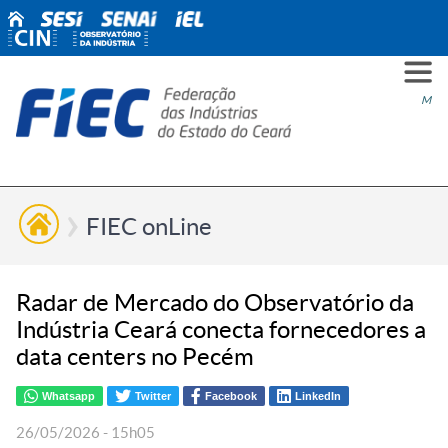
PARA
PARA
PARA
PRO
SOBR
CONT
Men
VOCÊ
INDÚ
SIND
ESG
NÓS
FIEC onLine
Radar de Mercado do Observatório da
Indústria Ceará conecta fornecedores a
data centers no Pecém
Whatsapp
Twitter
Facebook
LinkedIn
26/05/2026 - 15h05