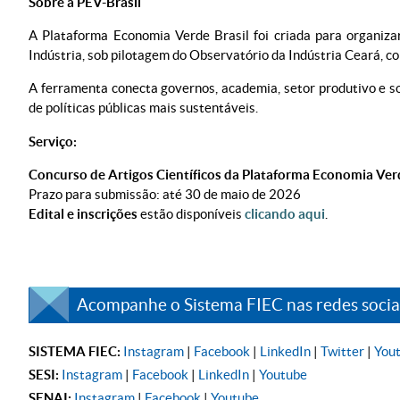
Sobre a PEV-Brasil
A Plataforma Economia Verde Brasil foi criada para organiza
Indústria, sob pilotagem do Observatório da Indústria Ceará, c
A ferramenta conecta governos, academia, setor produtivo e so
de políticas públicas mais sustentáveis.
Serviço:
Concurso de Artigos Científicos da Plataforma Economia Verd
Prazo para submissão: até 30 de maio de 2026
Edital e inscrições
estão disponíveis
clicando aqui
.
Acompanhe o Sistema FIEC nas redes sociai
SISTEMA FIEC:
Instagram
|
Facebook
|
LinkedIn
|
Twitter
|
You
SESI:
Instagram
|
Facebook
|
LinkedIn
|
Youtube
SENAI:
Instagram
|
Facebook
|
Youtube