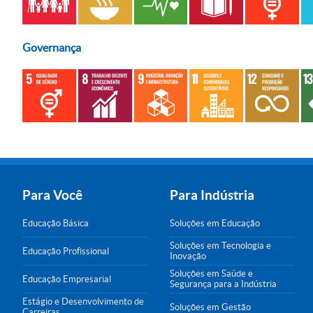
Governança
Para Você
Para Indústria
Educação Básica
Soluções em Educação
Soluções em Tecnologia e
Educação Profissional
Inovação
Soluções em Saúde e
Educação Empresarial
Segurança para a Indústria
Estágio e Desenvolvimento de
Soluções em Gestão
Carreiras