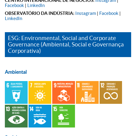
CENTRO INTERNACIONAL DE NEGÓCIOS:
Instagram
|
Facebook
|
LinkedIn
OBSERVATÓRIO DA INDÚSTRIA:
Instagram
|
Facebook
|
LinkedIn
ESG: Environmental, Social and Corporate
Governance (Ambiental, Social e Governança
Corporativa)
Ambiental