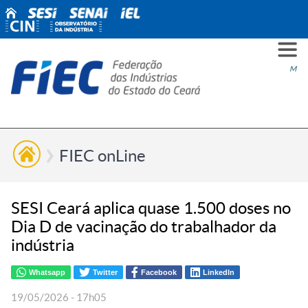
PARA
PARA
PARA
PRO
SOBR
CONT
Men
VOCÊ
INDÚ
SIND
ESG
NÓS
FIEC onLine
SESI Ceará aplica quase 1.500 doses no
Dia D de vacinação do trabalhador da
indústria
Whatsapp
Twitter
Facebook
LinkedIn
19/05/2026 - 17h05