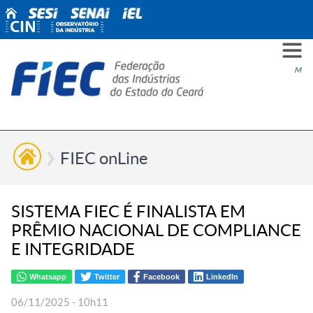
PARA
PARA
PARA
PRO
SOBR
CONT
Men
VOCÊ
INDÚ
SIND
ESG
NÓS
FIEC onLine
SISTEMA FIEC É FINALISTA EM
PRÊMIO NACIONAL DE COMPLIANCE
E INTEGRIDADE
Whatsapp
Twitter
Facebook
LinkedIn
06/11/2025 - 10h11