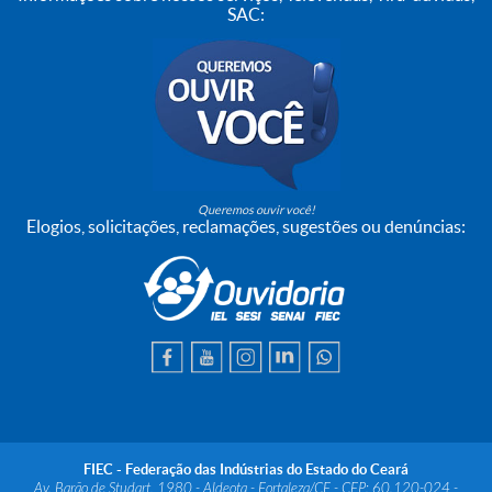
SAC:
Queremos ouvir você!
Elogios, solicitações, reclamações, sugestões ou denúncias:
FIEC - Federação das Indústrias do Estado do Ceará
Av. Barão de Studart, 1980 - Aldeota - Fortaleza/CE - CEP: 60.120-024 -