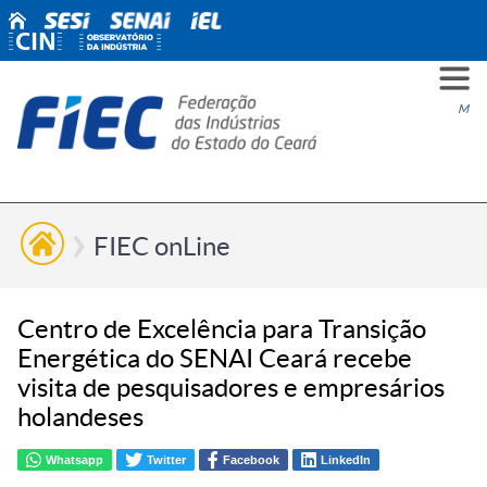
PARA
PARA
PARA
PRO
SOBR
CONT
Men
VOCÊ
INDÚ
SIND
ESG
NÓS
FIEC onLine
Centro de Excelência para Transição
Energética do SENAI Ceará recebe
visita de pesquisadores e empresários
holandeses
Whatsapp
Twitter
Facebook
LinkedIn