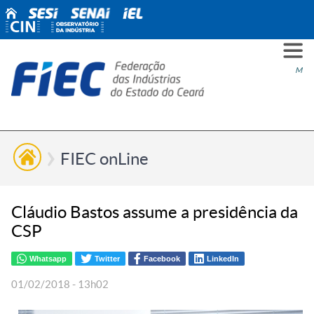
PARA
PARA
PARA
PRO
SOBR
CONT
Men
VOCÊ
INDÚ
SIND
ESG
NÓS
FIEC onLine
Cláudio Bastos assume a presidência da
CSP
Whatsapp
Twitter
Facebook
LinkedIn
01/02/2018 - 13h02