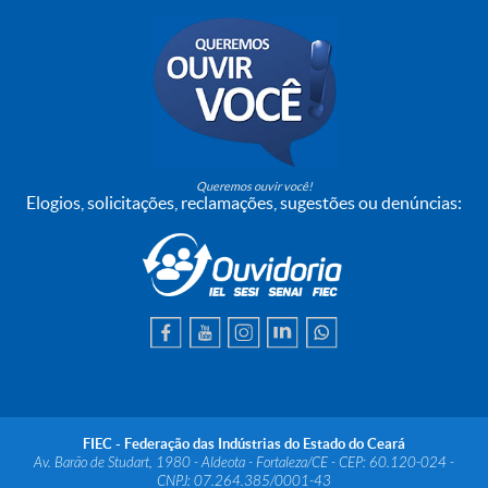
Queremos ouvir você!
Elogios, solicitações, reclamações, sugestões ou denúncias:
FIEC - Federação das Indústrias do Estado do Ceará
Av. Barão de Studart, 1980 - Aldeota - Fortaleza/CE - CEP: 60.120-024 -
CNPJ: 07.264.385/0001-43