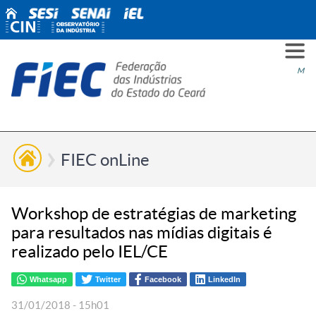
PARA
PARA
PARA
PRO
SOBR
CONT
Men
VOCÊ
INDÚ
SIND
ESG
NÓS
FIEC onLine
Workshop de estratégias de marketing
para resultados nas mídias digitais é
realizado pelo IEL/CE
Whatsapp
Twitter
Facebook
LinkedIn
31/01/2018 - 15h01