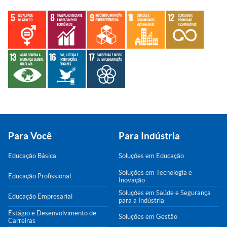
Para Você
Para Indústria
Educação Básica
Soluções em Educação
Soluções em Tecnologia e
Educação Profissional
Inovação
Soluções em Saúde e Segurança
Educação Empresarial
para a Indústria
Estágio e Desenvolvimento de
Soluções em Gestão
Carreiras