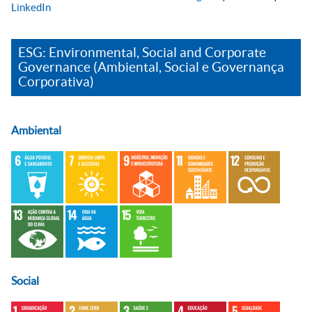
LinkedIn
ESG: Environmental, Social and Corporate
Governance (Ambiental, Social e Governança
Corporativa)
Ambiental
Social