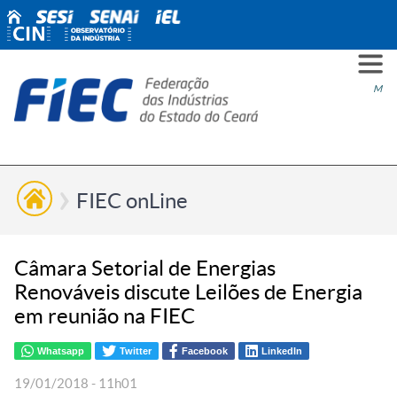
PARA
PARA
PARA
PRO
SOBR
CONT
Men
VOCÊ
INDÚ
SIND
ESG
NÓS
FIEC onLine
Câmara Setorial de Energias
Renováveis discute Leilões de Energia
em reunião na FIEC
Whatsapp
Twitter
Facebook
LinkedIn
19/01/2018 - 11h01