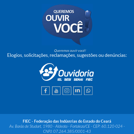
Queremos ouvir você!
Elogios, solicitações, reclamações, sugestões ou denúncias:
FIEC - Federação das Indústrias do Estado do Ceará
Av. Barão de Studart, 1980 - Aldeota - Fortaleza/CE - CEP: 60.120-024 -
CNPJ: 07.264.385/0001-43