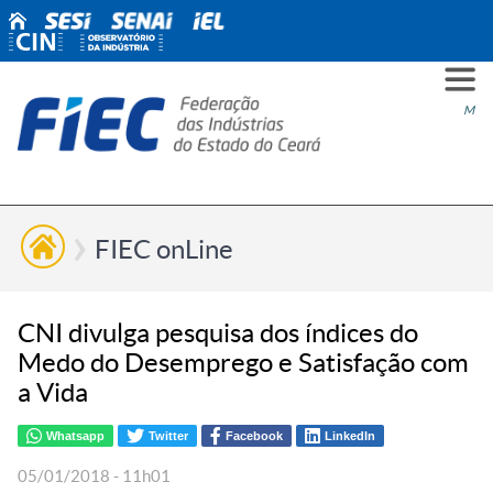
PARA
PARA
PARA
PRO
SOBR
CONT
Men
VOCÊ
INDÚ
SIND
ESG
NÓS
FIEC onLine
CNI divulga pesquisa dos índices do
Medo do Desemprego e Satisfação com
a Vida
Whatsapp
Twitter
Facebook
LinkedIn
05/01/2018 - 11h01