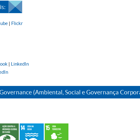
s:
tube
|
Flickr
book
|
LinkedIn
edIn
 Governance (Ambiental, Social e Governança Corpor