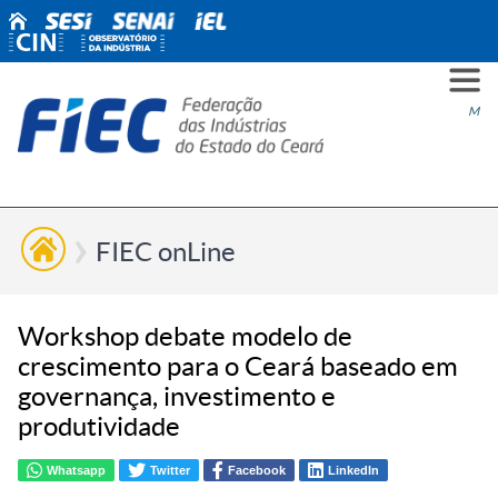
PARA
PARA
PARA
PRO
SOBR
CONT
Men
VOCÊ
INDÚ
SIND
ESG
NÓS
FIEC onLine
Workshop debate modelo de
crescimento para o Ceará baseado em
governança, investimento e
produtividade
Whatsapp
Twitter
Facebook
LinkedIn