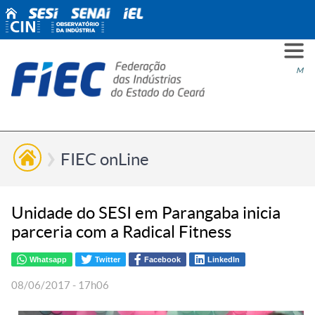
PARA
PARA
PARA
PRO
SOBR
CONT
Men
VOCÊ
INDÚ
SIND
ESG
NÓS
FIEC onLine
Unidade do SESI em Parangaba inicia
parceria com a Radical Fitness
Whatsapp
Twitter
Facebook
LinkedIn
08/06/2017 - 17h06