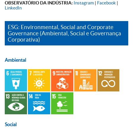
OBSERVATÓRIO DA INDÚSTRIA:
Instagram
|
Facebook
|
LinkedIn
ESG: Environmental, Social and Corporate
Governance (Ambiental, Social e Governança
Corporativa)
Ambiental
Social