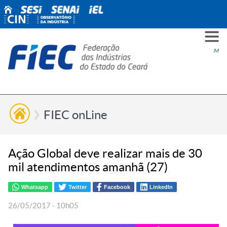
PARA
PARA
PARA
PRO
SOBR
CONT
Men
VOCÊ
INDÚ
SIND
ESG
NÓS
FIEC onLine
Ação Global deve realizar mais de 30
mil atendimentos amanhã (27)
Whatsapp
Twitter
Facebook
LinkedIn
26/05/2017 - 10h05