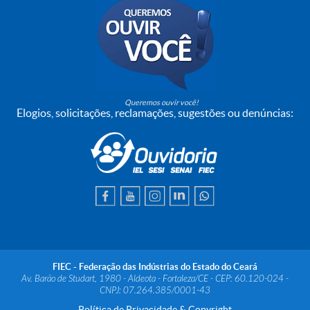
Queremos ouvir você!
Elogios, solicitações, reclamações, sugestões ou denúncias:
FIEC - Federação das Indústrias do Estado do Ceará
Av. Barão de Studart, 1980 - Aldeota - Fortaleza/CE - CEP: 60.120-024 -
CNPJ: 07.264.385/0001-43
Política de Privacidade & Copyright