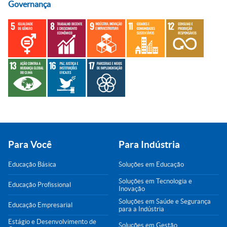
Governança
Para Você
Para Indústria
Educação Básica
Soluções em Educação
Soluções em Tecnologia e
Educação Profissional
Inovação
Soluções em Saúde e Segurança
Educação Empresarial
para a Indústria
Estágio e Desenvolvimento de
Soluções em Gestão