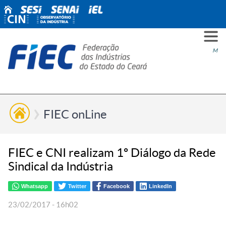
PARA
PARA
PARA
PRO
SOBR
CONT
Men
VOCÊ
INDÚ
SIND
ESG
NÓS
FIEC onLine
FIEC e CNI realizam 1º Diálogo da Rede
Sindical da Indústria
Whatsapp
Twitter
Facebook
LinkedIn
23/02/2017 - 16h02