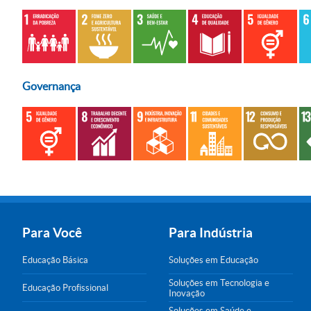
Governança
Para Você
Para Indústria
Educação Básica
Soluções em Educação
Soluções em Tecnologia e
Educação Profissional
Inovação
Soluções em Saúde e