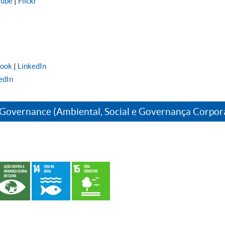
tube
|
Flickr
book
|
LinkedIn
edIn
 Governance (Ambiental, Social e Governança Corpor